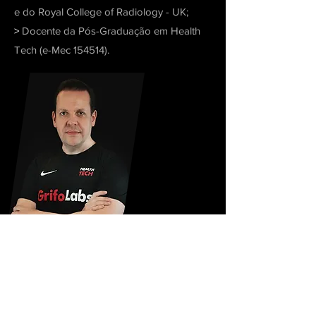
e do Royal College of Radiology - UK;
>
Docente da Pós-Graduação em Health
Tech (e-Mec 154514).
LAERCIO GUERRA
>
Médico e co-fundador da GrifoLabs;
>
Cirurgião plástico especialista em