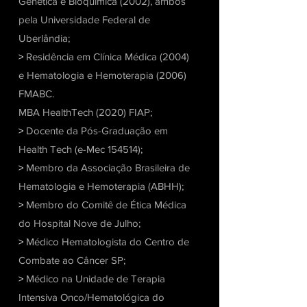
Genética e Bioquímica (2002), ambos
pela Universidade Federal de
Uberlândia;
>
Residência em Clínica Médica (2004)
e Hematologia e Hemoterapia (2006)
FMABC.
MBA HealthTech (2020) FIAP;
>
Docente da Pós-Graduação em
Health Tech (e-Mec 154514);
>
Membro da Associação Brasileira de
Hematologia e Hemoterapia (ABHH);
>
Membro do Comitê de Ética Médica
do Hospital Nove de Julho;
>
Médico Hematologista do Centro de
Combate ao Câncer SP;
>
Médico na Unidade de Terapia
Intensiva Onco/Hematológica do