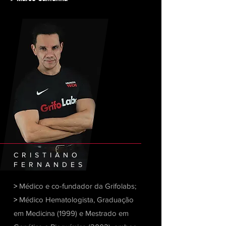
CRISTIANO
FERNANDES
>
Médico e co-fundador da Grifolabs;
>
Médico Hematologista, Graduação
em Medicina (1999) e Mestrado em