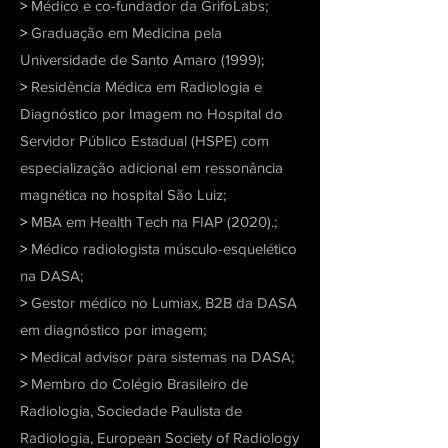
>
Médico e co-fundador da GrifoLabs;
>
Graduação em Medicina pela
Universidade de Santo Amaro (1999);
>
Residência Médica em Radiologia e
Diagnóstico por Imagem no Hospital do
Servidor Público Estadual (HSPE) com
especialização adicional em ressonância
magnética no hospital São Luiz;
>
MBA em Health Tech na FIAP (2020).;
>
Médico radiologista músculo-esquelético
na DASA;
>
Gestor médico no Lumiax, B2B da DASA
em diagnóstico por imagem;
>
Medical advisor para sistemas na DASA;
>
Membro do Colégio Brasileiro de
Radiologia, Sociedade Paulista de
Radiologia, European Society of Radiology