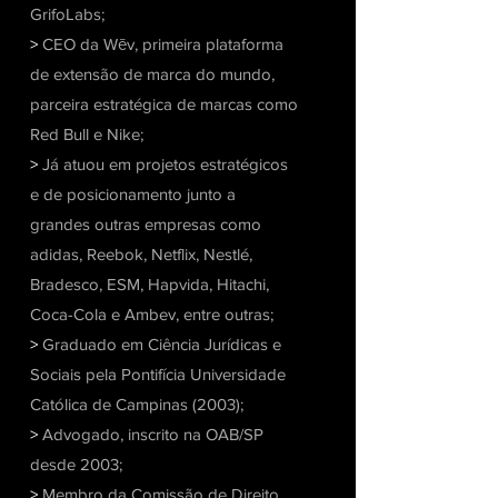
GrifoLabs;
>
CEO da Wēv, primeira plataforma
de extensão de marca do mundo,
parceira estratégica de marcas como
Red Bull e Nike;
>
Já atuou em projetos estratégicos
e de posicionamento junto a
grandes outras empresas como
adidas, Reebok, Netflix, Nestlé,
Bradesco, ESM, Hapvida, Hitachi,
Coca-Cola e Ambev, entre outras;
>
Graduado em Ciência Jurídicas e
Sociais pela Pontifícia Universidade
Católica de Campinas (2003);
>
Advogado, inscrito na OAB/SP
desde 2003;
>
Membro da Comissão de Direito