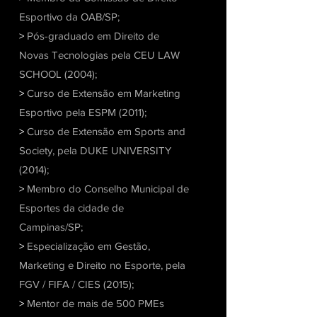
Esportivo da OAB/SP;
>
Pós-graduado em Direito de
Novas Tecnologias pela CEU LAW
SCHOOL (2004);
>
Curso de Extensão em Marketing
Esportivo pela ESPM (2011);
>
Curso de Extensão em Sports and
Society, pela DUKE UNIVERSITY
(2014);
>
Membro do Conselho Municipal de
Esportes da cidade de
Campinas/SP;
>
Especialização em Gestão,
Marketing e Direito no Esporte, pela
FGV / FIFA / CIES (2015);
>
Mentor de mais de 500 PMEs